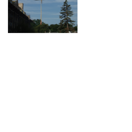
La restauration du Gasson Hall est l’un des
plus importants projets en
cast stone
réalisés en Amérique du Nord. Aujourd’hui,
le bâtiment emblématique s’élève
fièrement au cœur du Boston College. Il a
retrouvé ses lettres de noblesse grâce aux
efforts déployés par notre équipe et à sa
volonté de repousser toujours plus loin les
limites du béton préfabriqué.
Solution BPDL
:
restauration
Architecte
:
McGinley Kalsow & Associates