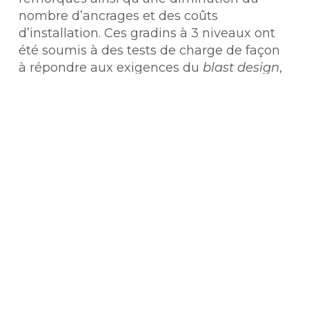
nombre d’ancrages et des coûts
d’installation. Ces gradins à 3 niveaux ont
été soumis à des tests de charge de façon
à répondre aux exigences du
blast design
,
lesquelles prennent en considération les
impacts d’une explosion à l’intérieur d’un
stade et visent à assurer la sécurité des
spectateurs.
Bien que tout projet engendre sa part de
challenge et de fierté, le Yankee Stadium a
fait vibrer une fibre toute spéciale dans le
cœur des employés de l’entreprise qui ont
été impliqués tout au long du projet. Pour
les remercier de leur implication, des
casquettes officielles du célèbre club ont
été distribuées et un tirage a permis à 50
employés de BPDL de se rendre à New