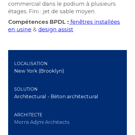
commercial dans le podium à plusieurs
étages. Fini : jet de sable moyen.
Compétences BPDL :
fenêtres installées
en usine
&
design assist
LOCALISATION
New York (Brooklyn)
SOLUTION
Architectural
- Béton architectural
ARCHITECTE
Morris Adjmi Architects