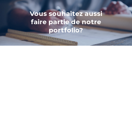
Vous souhaitez aussi
faire partie de notre
portfolio?
CONTACTEZ-NOUS
BPDL
890 Rue des Pins
Alma, QC G8B 7R3 CANADA
Téléphone :
418-668-6161