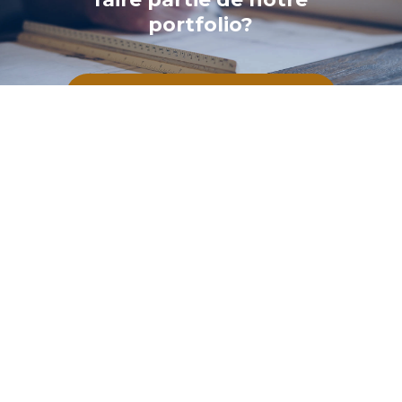
portfolio?
CONTACTEZ-NOUS
BPDL
890 Rue des Pins
Alma, QC G8B 7R3 CANADA
Téléphone :
418-668-6161
Courriel :
info@bpdl.com