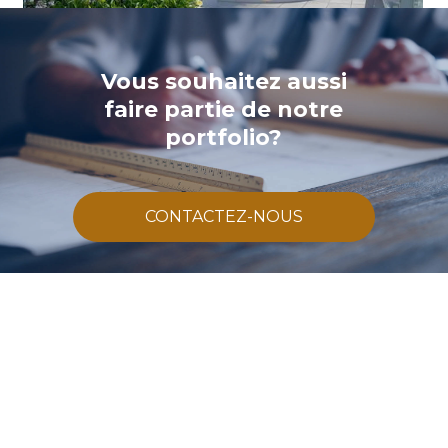
Vous souhaitez aussi
faire partie de notre
portfolio?
CONTACTEZ-NOUS
BPDL
890 Rue des Pins
Alma, QC G8B 7R3 CANADA
Téléphone :
418-668-6161