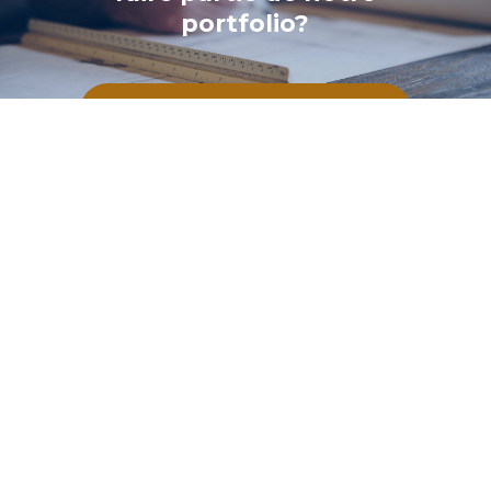
portfolio?
CONTACTEZ-NOUS
BPDL
890 Rue des Pins
Alma, QC G8B 7R3 CANADA
Téléphone :
418-668-6161
Courriel :
info@bpdl.com